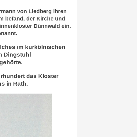
rmann von Liedberg ihren
m befand, der Kirche und
sinnenkloster Dünnwald ein.
enannt.
lches im kurkölnischen
m Dingstuhl
gehörte.
rhundert das Kloster
s in Rath.