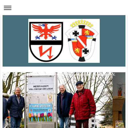
Verein der Heimatfreunde von Niederaußem und Auenheim e.V.