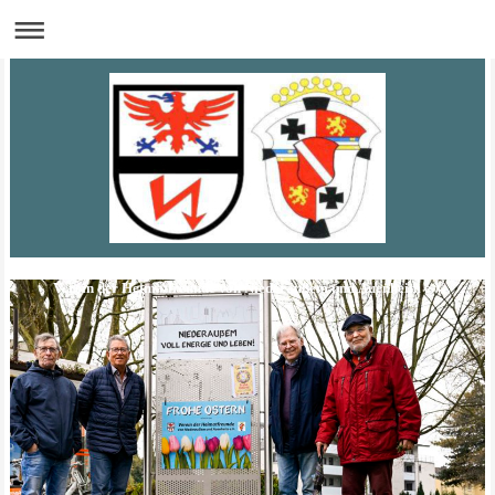
Verein der Heimatfreunde von Niederaußem und Auenheim e.V.