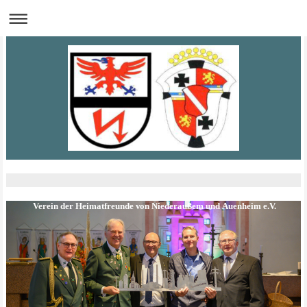
Verein der Heimatfreunde von Niederaußem und Auenheim e.V.