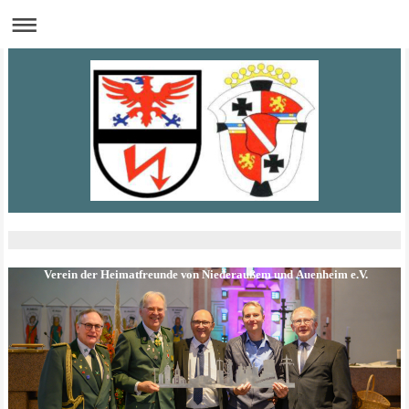
Verein der Heimatfreunde von Niederaußem und Auenheim e.V.