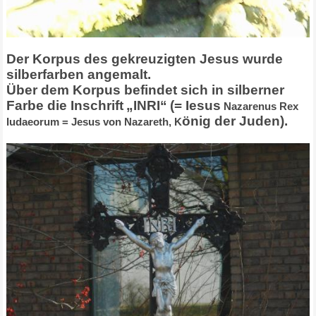
Der Korpus des gekreuzigten Jesus wurde
silberfarben angemalt.
Ü
ber dem Korpus befindet sich in silberner
Farbe die Inschrift
„
INRI
“
(= Iesus
Nazarenus
Rex
ö
nig der Juden).
Iudaeorum = Jesus von Nazareth, K