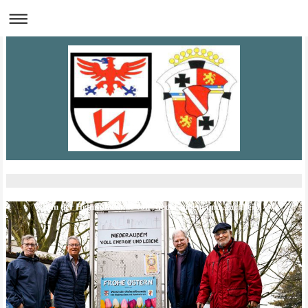
Verein der Heimatfreunde von Niederaußem und Auenheim e.V.